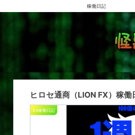
稼働日記
ヒロセ通商（LION FX）稼働日記
EA稼働日記