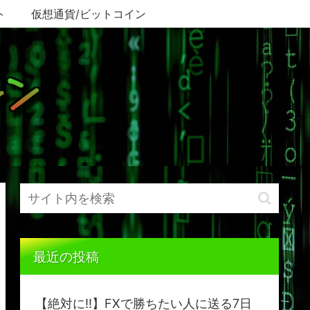
ト
仮想通貨/ビットコイン
最近の投稿
【絶対に!!】FXで勝ちたい人に送る7日