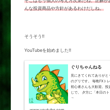
そこはもう個人の考え方次第だね、正解が
んな投資商品や方針があるわけだしね。
そうそう!!
YouTubeを始めました!!
ぐりちゃんねる
見にきてくれてありがと
のグリです。 毎晩FX
初心者さんも大歓迎。投
じで。 夕方に「本日の
ャ...
www.youtube.com