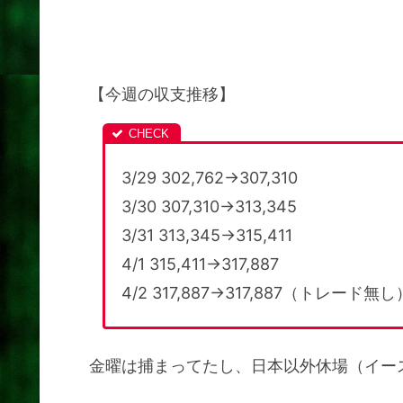
【今週の収支推移】
3/29 302,762→307,310
3/30 307,310→313,345
3/31 313,345→315,411
4/1 315,411→317,887
4/2 317,887→317,887（トレード無し
金曜は捕まってたし、日本以外休場（イー