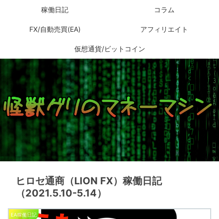
稼働日記
コラム
FX/自動売買(EA)
アフィリエイト
仮想通貨/ビットコイン
ヒロセ通商（LION FX）稼働日記
（2021.5.10-5.14）
EA稼働日記