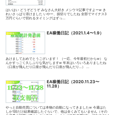
はいはい どうぞどうぞ みなさん大好き メシウマ記事ですよーw き
れいさっぱり溶けました いやー、損切りでしたね 全部でマイナス3
万円ぐらいで切れるタイミングはずっ...
EA稼働日記（2021.1.4〜1.9）
EA稼働日記
あけましておめでとうございます！ （一応、今年最初だからw） な
んかすっごく久しぶりな気がしますw 年末はいろいろありましたね
（口座が飛んだり口座が飛んだり口座が飛んだり…） ...
EA稼働日記（2020.11.23〜
EA稼働日記
11.28）
やっと自動売買については本物の自動になってきましたw 今週はた
しか1回だけ結果確認したぐらいで、他は全くみてもいません（その