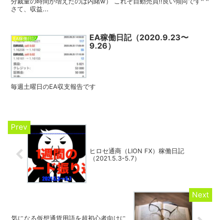
分裁量の時間が増えたのは内緒w） これぞ自動売買!!良い傾向です^ ^
さて、収益...
EA稼働日記（2020.9.23〜
EA稼働日記
9.26）
毎週土曜日のEA収支報告です
ヒロセ通商（LION FX）稼働日記
（2021.5.3-5.7）
気になる仮想通貨用語を超初心者向けに