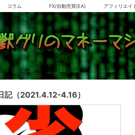
コラム
FX/自動売買(EA)
アフィリエイ
（2021.4.12-4.16）