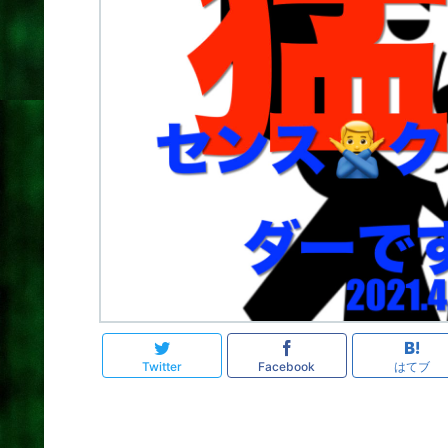
Twitter
Facebook
はてブ