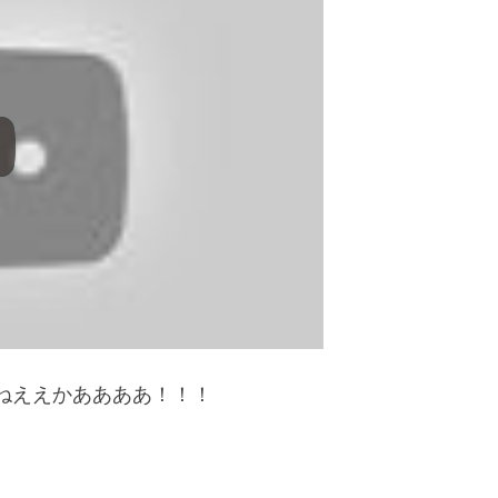
ねええかああああ！！！