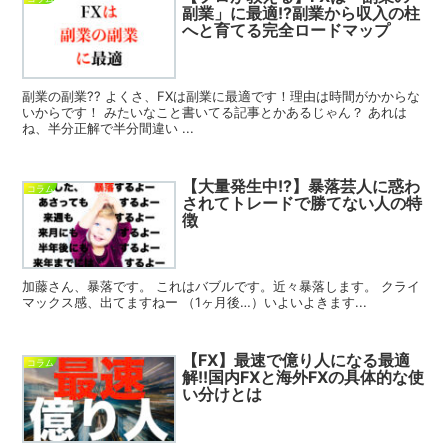
副業」に最適!?副業から収入の柱
へと育てる完全ロードマップ
副業の副業?? よくさ、FXは副業に最適です！理由は時間がかからな
いからです！ みたいなこと書いてる記事とかあるじゃん？ あれは
ね、半分正解で半分間違い ...
【大量発生中!?】暴落芸人に惑わ
コラム
されてトレードで勝てない人の特
徴
加藤さん、暴落です。 これはバブルです。近々暴落します。 クライ
マックス感、出てますねー （1ヶ月後…）いよいよきます...
【FX】最速で億り人になる最適
コラム
解!!国内FXと海外FXの具体的な使
い分けとは