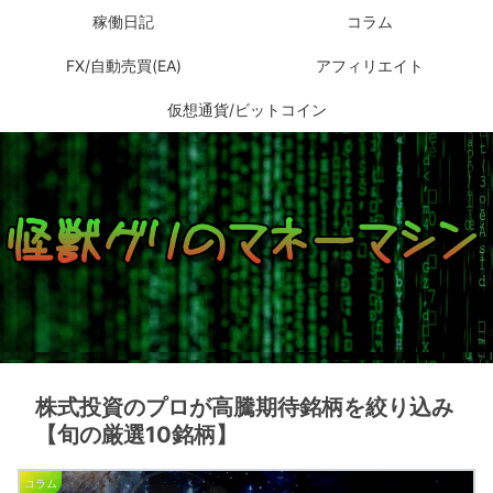
稼働日記
コラム
FX/自動売買(EA)
アフィリエイト
仮想通貨/ビットコイン
株式投資のプロが高騰期待銘柄を絞り込み
【旬の厳選10銘柄】
コラム