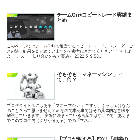
チームGri⭐︎コピートレード実績ま
コラム
とめ
このページではチームGri⭐︎で運営するコピートレード、トレーダーご
との過去結果をまとめていますので参考にされてください^ ^ マリぽ
よ （テスト＝知り合いのみで実施） 2022.5-9 50...
そもそも「マネーマシン 」っ
コラム
て、何？
ブログタイトルにもある「マネーマシン 」ですが、ぶっちゃけなん
のこと？って思いません？w なので本記事ではその具体的な意味を
解説していきます。 実際に決まっている言葉ではないので、あくま
でこのブログ内（グリが考える）での「マネ...
【プロが教える】FXは「副業の
コラム