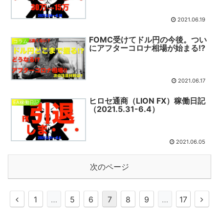
2021.06.19
FOMC受けてドル円の今後。つい
コラム
にアフターコロナ相場が始まる!?
2021.06.17
ヒロセ通商（LION FX）稼働日記
EA稼働日記
（2021.5.31-6.4）
2021.06.05
次のページ
1
…
5
6
7
8
9
…
17