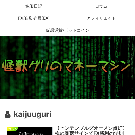
稼働日記
コラム
FX/自動売買(EA)
アフィリエイト
仮想通貨/ビットコイン
kaijuuguri
【ヒンデンブルグオーメン点灯】
コラム
株の暴落サインでFX勝利の法則