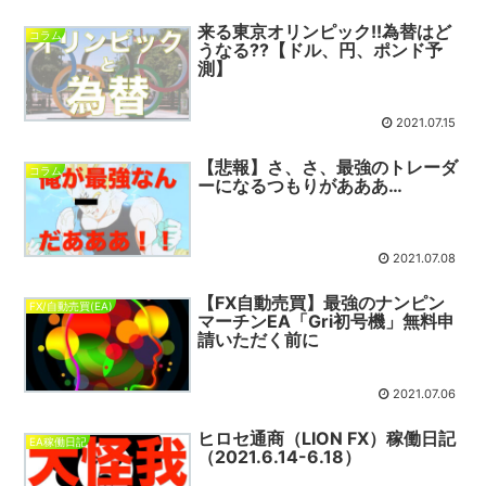
来る東京オリンピック!!為替はど
コラム
うなる??【ドル、円、ポンド予
測】
2021.07.15
【悲報】さ、さ、最強のトレーダ
コラム
ーになるつもりがあああ…
2021.07.08
【FX自動売買】最強のナンピン
FX/自動売買(EA)
マーチンEA「Gri初号機」無料申
請いただく前に
2021.07.06
ヒロセ通商（LION FX）稼働日記
EA稼働日記
（2021.6.14-6.18）