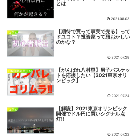
とは
2021.08.03
【期待で買って事実で売る】って
コラム
ドユコト？投資家って頭おかしい
のかな？
2021.07.28
【がんばれ八村塁】男子バスケッ
FX/自動売買(EA)
トを応援したい【2021東京オリ
ンピック】
2021.07.24
【解説】2021東京オリンピック
コラム
開催でドル円に買いシグナル点
灯!!
2021.07.22