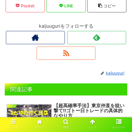
Pocket
LINE
コピー
kaijuuguriをフォローする
kaijuuguri
関連記事
【超高確率手法】東京仲直を狙い
コラム
撃て!!ゴトー日トレードの具体的
なやり方
メニュー
ホーム
検索
トップ
サイドバー