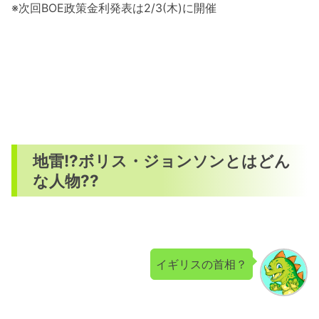
※次回BOE政策金利発表は2/3(木)に開催
地雷!?ボリス・ジョンソンとはどん
な人物??
イギリスの首相？