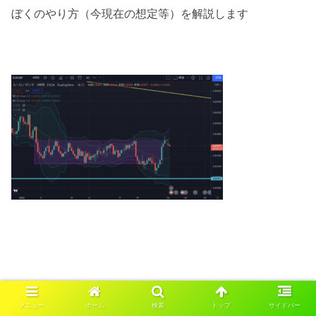
ぼくのやり方（今現在の想定等）を解説します
1/24 12:00時点の4時間足チャートですが、まずはこのピ
メニュー
ホーム
検索
トップ
サイドバー