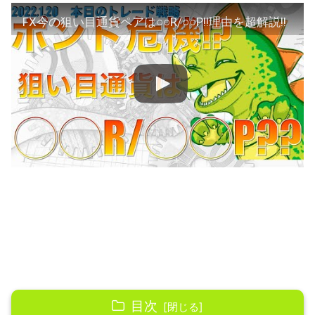
FX今の狙い目通貨ペアは○○R/○○P!!理由を超解説!!
目次